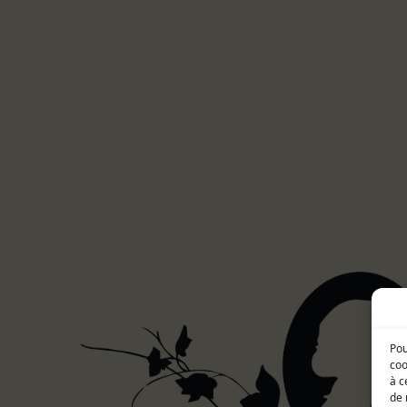
Pou
coo
à c
de 