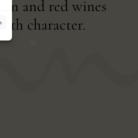
an and red wines
with character.
s