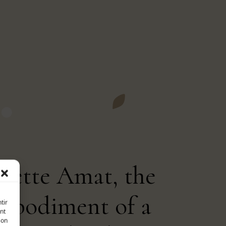
liette Amat, the
mbodiment of a
tir
nt
son