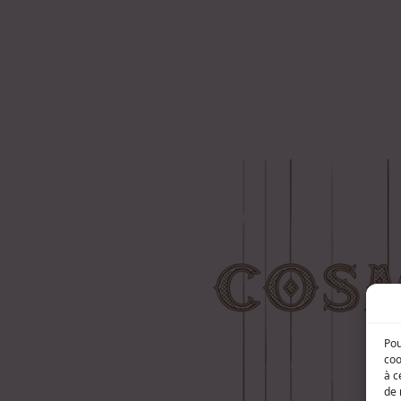
Pou
coo
à c
de 