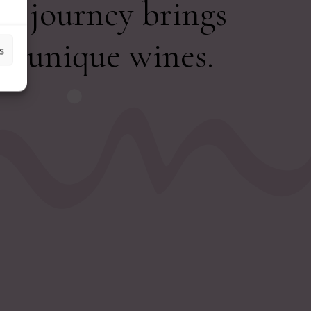
e journey brings
u unique wines.
s