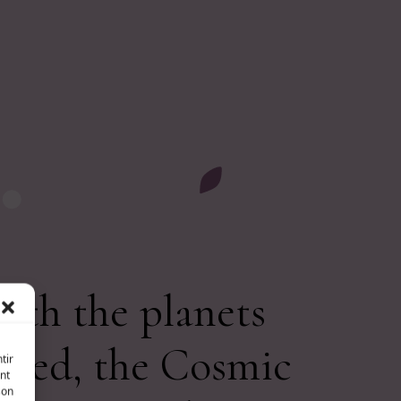
ith the planets
gned, the Cosmic
tir
nt
son