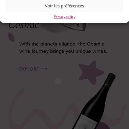
Voir les préférences
Privacy policy
Cosmic
With the planets aligned, the Cosmic
wine journey brings you unique wines.
EXPLORE