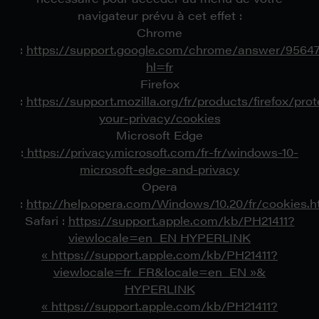
navigateur prévu à cet effet :
Chrome
:
https://support.google.com/chrome/answer/9564
hl=fr
Firefox
:
https://support.mozilla.org/fr/products/firefox/prot
your-privacy/cookies
Microsoft Edge
:
https://privacy.microsoft.com/fr-fr/windows-10-
microsoft-edge-and-privacy
Opera
:
http://help.opera.com/Windows/10.20/fr/cookies.h
Safari :
https://support.apple.com/kb/PH21411?
viewlocale=en_EN HYPERLINK
« https://support.apple.com/kb/PH21411?
viewlocale=fr_FR&locale=en_EN »&
HYPERLINK
« https://support.apple.com/kb/PH21411?